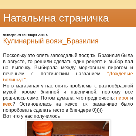
Натальина страничка
четверг, 29 сентября 2016 г.
Кулинарный вояж_Бразилия
Поскольку это опять запоздалый пост, т.к. Бразилия была
в августе, то решили сделать один рецепт и выбор пал
на выпечку. Выбирала между морковным пирогом и
печеньем с поэтическим названием
"Дождевые
болиньус"
.
Но в магазинах у нас опять проблемы с разнообразной
мукой, кроме блинной и пшеничной, поэтому все
решилось само. Потом думала, что предпочесть:
пирог
и
кекс
? Остановилась на кексе, т.к. заманчиво было
попробовать сделать тесто в блендере 0)))))
Вот что у нас получилось