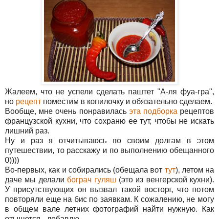
Жалеем, что не успели сделать паштет "А-ля фуа-гра",
но
рецепт
поместим в копилочку и обязательно сделаем.
Вообще, мне очень понравилась
эта подборка
рецептов
французской кухни, что сохраню ее тут, чтобы не искать
лишний раз.
Ну и раз я отчитываюсь по своим долгам в этом
путешествии, то расскажу и по выполнению обещанного
0))))
Во-первых, как и собирались (обещала вот
тут
), летом на
даче мы делали
бограч гуляш
(это из венгерской кухни).
У присутствующих он вызвал такой восторг, что потом
повторяли еще на бис по заявкам. К сожалению, не могу
в общем вале летних фотографий найти нужную. Как
отыщется - добавлю.