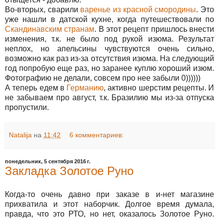
Во-вторых, сварили
варенье из красной смородины
. Это
уже нашли в датской кухне, когда путешествовали по
Скандинавским странам
. В этот рецепт пришлось внести
изменения, т.к. не было под рукой изюма. Результат
неплох, но апельсины чувствуются очень сильно,
возможно как раз из-за отсутствия изюма. На следующий
год попробую еще раз, но заранее куплю хороший изюм.
Фотографию не делали, совсем про нее забыли 0))))))
А теперь едем в
Германию
, активно шерстим рецепты. И
не забываем про август, т.к. Бразилию мы из-за отпуска
пропустили.
Natalija
на
11:42
6 комментариев:
понедельник, 5 сентября 2016 г.
Закладка Золотое Руно
Когда-то очень давно при заказе в и-нет магазине
прихватила и этот наборчик. Долгое время думала,
правда, что это РТО, но нет, оказалось Золотое Руно.